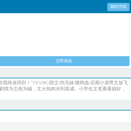
我的书架
立即阅读
同归！”1V1/SC/甜文/伪兄妹/微狗血/后期小虐男主放飞
主剧情为主肉为辅，文火炖肉水到渠成。小学生文笔看看就好，