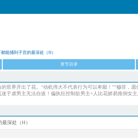
下都能捅到子宫的最深处（H）
章节目录
界开出了花。“动机伟大不代表行为可以卑鄙！”“穆菲，愿你我殊途
沉迷于虐男主无法自拔！偏执狂控制欲男主+人比花娇易推倒女
的最深处（H）